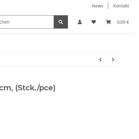
News
Kontakt
0,00 €
m, (Stck./pce)