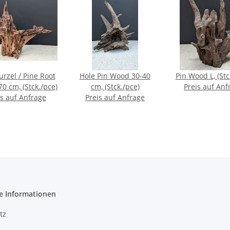
rzel / Pine Root
Hole Pin Wood 30-40
Pin Wood L, (Stc
70 cm, (Stck./pce)
cm, (Stck./pce)
Preis auf Anf
is auf Anfrage
Preis auf Anfrage
e Informationen
tz