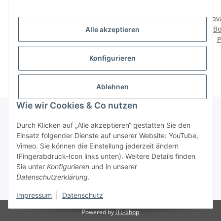
Lavastein large mit
Lavastein small mit
Lav
Bohrung, (Stck./Pce)
Bohrung, (Stck./Pce)
Bo
Alle akzeptieren
Preis auf Anfrage
Preis auf Anfrage
P
Konfigurieren
Ablehnen
Wie wir Cookies & Co nutzen
Durch Klicken auf „Alle akzeptieren“ gestatten Sie den
Informationen
Einsatz folgender Dienste auf unserer Website: YouTube,
Vimeo. Sie können die Einstellung jederzeit ändern
(Fingerabdruck-Icon links unten). Weitere Details finden
Gesetzliche Informationen
Sie unter
Konfigurieren
und in unserer
Datenschutzerklärung
.
* Alle Preise inkl. gesetzlicher USt., zzgl.
Versand
Impressum
|
Datenschutz
Powered by
JTL-Shop